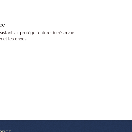
nce
istants, il protège l’entrée du réservoir
on et les chocs.
opos