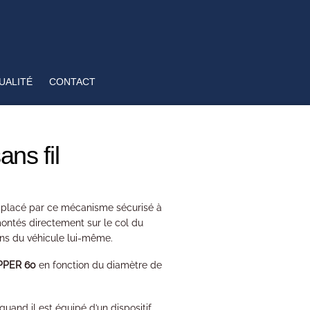
UALITÉ
CONTACT
ns fil
emplacé par ce mécanisme sécurisé à
montés directement sur le col du
ions du véhicule lui-même.
PPER 60
en fonction du diamètre de
 quand il est équipé d’un dispositif