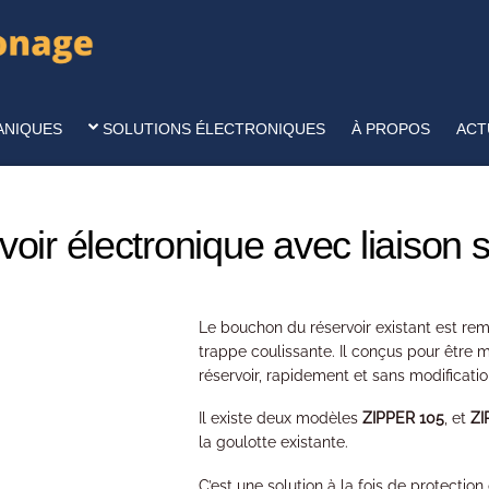
ANIQUES
SOLUTIONS ÉLECTRONIQUES
À PROPOS
ACT
ir électronique avec liaison sa
Le bouchon du réservoir existant est r
trappe coulissante.
Il conçus pour être 
réservoir, rapidement et sans modificat
Il existe deux modèles
ZIPPER 105
, et
ZI
la goulotte existante.
C’est une solution à la fois de protection